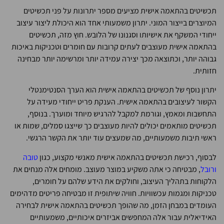
תכשיטים בהתאמה אישית מציעים מספר יתרונות על פני תכשיטים
המיוצרים בייצור המוני. יתרון משמעותי אחד הוא היכולת ליצור עיצוב
ייחודי המשקף את אישיותו וסגנונו של הלובש. חוץ מזה, תכשיטים
בהתאמה אישית מעוצבים לעתים קרובות עם חומרים וטכניקות באיכות
גבוהה יותר, וכתוצאה מכך יצירה עמידה יותר ומרשימה יותר מבחינה
חזותית.
יתרון נוסף של תכשיטים בהתאמה אישית הוא הערך הסנטימנטלי
הקשור לעיצובים בהתאמה אישית. הענקת פריט ייחודי מעידה על
התחשבות ומאמץ, וגורמת למקבל להרגיש מיוחד ומוערך. בנוסף,
תכשיטים מותאמים יכולים להיות מעוצבים כך שייצגו סמלים, שמות או
ראשי תיבות משמעותיים, מה שמעצים עוד יותר את הקשר הרגשי.
לבסוף, רכישת תכשיטים בהתאמה אישית מאנשי מקצוע, כגון
טובה
ורובל
, מבטיחה כי אתה משקיע במוצר מעוצב. מומחים אלה מנחים את
הלקוחות בתהליך העיצוב, וחולקים את הידע שלהם על חומרים,
טכניקות ומגמות עכשוויות. חוויה שיתופית זו מבטיחה פריטים מדהימים
העומדים במבחן הזמן, מה שהופך תכשיטים בהתאמה אישית לבחירה
האידיאלית עבור אלה המחפשים אביזרים איכותיים, משמעותיים